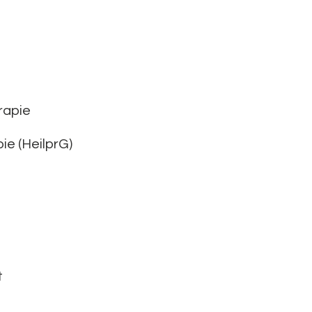
rapie
ie (HeilprG)
t