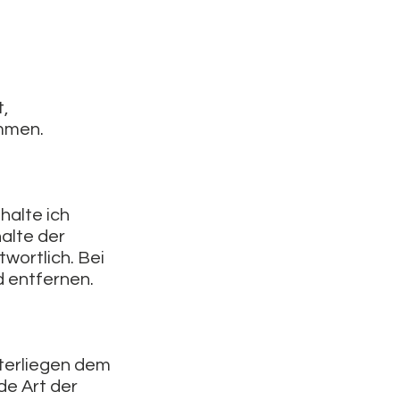
t,
ommen.
halte ich
alte der
twortlich. Bei
 entfernen.
nterliegen dem
de Art der